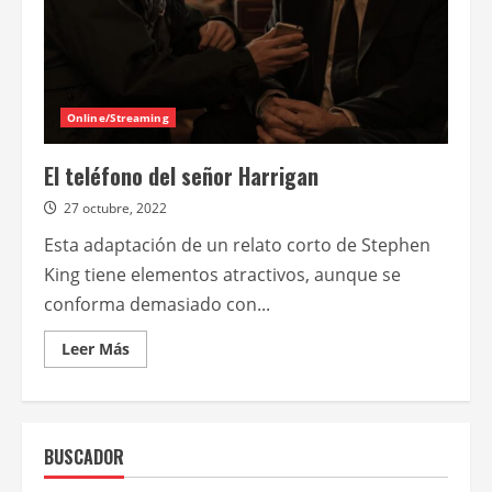
Online/Streaming
El teléfono del señor Harrigan
27 octubre, 2022
Esta adaptación de un relato corto de Stephen
King tiene elementos atractivos, aunque se
conforma demasiado con...
Leer
Leer Más
más
acerca
de
El
teléfono
del
BUSCADOR
señor
Harrigan