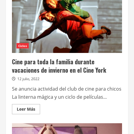
Ciclos
Cine para toda la familia durante
vacaciones de invierno en el Cine York
12 julio, 2022
Se anuncia actividad del club de cine para chicos
La linterna mágica y un ciclo de películas...
Leer
Leer Más
más
acerca
de
Cine
para
toda