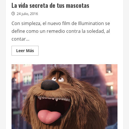
La vida secreta de tus mascotas
24 julio, 2016
Con simpleza, el nuevo film de Illumination se
define como un remedio contra la soledad, al
contar...
Leer
Leer Más
más
acerca
de
La
vida
secreta
de
tus
mascotas