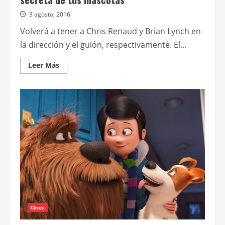
3 agosto, 2016
Volverá a tener a Chris Renaud y Brian Lynch en
la dirección y el guión, respectivamente. El...
Leer
Leer Más
más
acerca
de
Ya
está
en
marcha
la
secuela
de
La
vida
secreta
de
tus
mascotas
Cines