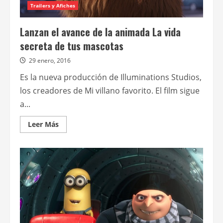
Trailers y Afiches
Lanzan el avance de la animada La vida
secreta de tus mascotas
29 enero, 2016
Es la nueva producción de Illuminations Studios,
los creadores de Mi villano favorito. El film sigue
a...
Leer
Leer Más
más
acerca
de
Lanzan
el
avance
de
la
animada
La
vida
secreta
de
tus