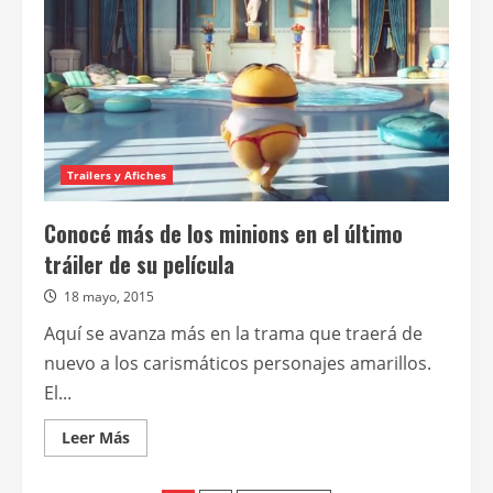
próxima
función
e
inscriben
nuevos
socios
Trailers y Afiches
Conocé más de los minions en el último
tráiler de su película
18 mayo, 2015
Aquí se avanza más en la trama que traerá de
nuevo a los carismáticos personajes amarillos.
El...
Leer
Leer Más
más
acerca
de