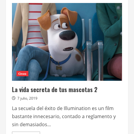
de
Sing
2
¡ven
y
canta
de
nuevo!
Cines
La vida secreta de tus mascotas 2
7 julio, 2019
La secuela del éxito de Illumination es un film
bastante innecesario, contado a reglamento y
sin demasiados...