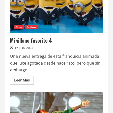
Cines
Críticas
Mi villano favorito 4
16 julio, 2024
Una nueva entrega de esta franquicia animada
que luce agotada desde hace rato, pero que sin
embargo...
Leer
Leer Más
más
acerca
de
Mi
villano
favorito
4