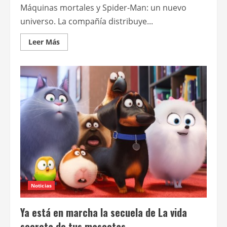
Máquinas mortales y Spider-Man: un nuevo
universo. La compañía distribuye...
Leer
Leer Más
más
acerca
de
UIP
anunció
lanzamientos
para
el
primer
semestre
del
año
próximo
Noticias
Ya está en marcha la secuela de La vida
secreta de tus mascotas