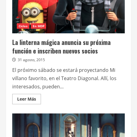
mascotas
Ciclos
En MDP
La linterna mágica anuncia su próxima
función e inscriben nuevos socios
31 agosto, 2015
El próximo sábado se estará proyectando Mi
villano favorito, en el Teatro Diagonal. Allí, los
interesados, pueden...
Leer
Leer Más
más
acerca
de
La
linterna
mágica
anuncia
su