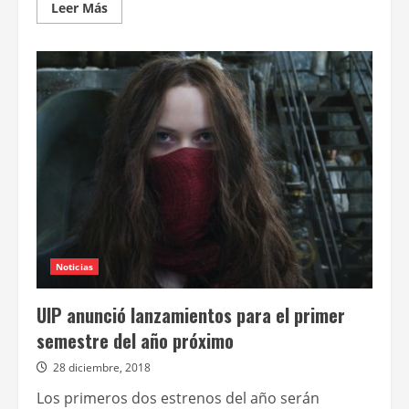
Leer
Leer Más
más
acerca
de
La
vida
secreta
de
tus
mascotas
2
Noticias
UIP anunció lanzamientos para el primer
semestre del año próximo
28 diciembre, 2018
Los primeros dos estrenos del año serán