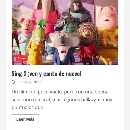
la
familia
durante
vacaciones
de
invierno
en
el
Cine
York
Cines
Sing 2 ¡ven y canta de nuevo!
11 enero, 2022
Un film con poco vuelo, pero con una buena
selección musical, más algunos hallazgos muy
puntuales que...
Leer
Leer Más
más
acerca