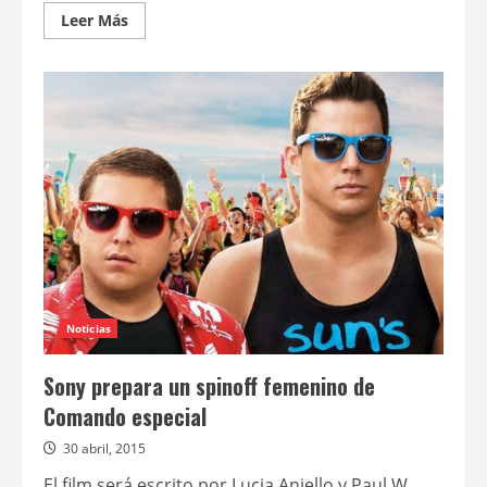
Leer
Leer Más
más
acerca
de
Channing
Tatum
protagonizará
y
producirá
la
adaptación
de
La
guerra
interminable
Noticias
Sony prepara un spinoff femenino de
Comando especial
30 abril, 2015
El film será escrito por Lucia Aniello y Paul W.