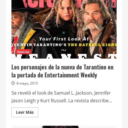
adaptación
del
libro
Two
kisses
for
Maddy
Noticias
Los personajes de la nueva de Tarantino en
la portada de Entertainment Weekly
8 mayo, 2015
Se reveló el look de Samuel L. Jackson, Jennifer
Jason Leigh y Kurt Russell. La revista describe...
Leer
Leer Más
más
acerca
de
Los