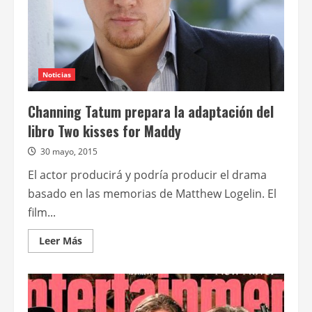
Noticias
Channing Tatum prepara la adaptación del
libro Two kisses for Maddy
30 mayo, 2015
El actor producirá y podría producir el drama
basado en las memorias de Matthew Logelin. El
film...
Leer
Leer Más
más
acerca
de
Channing
Tatum
prepara
la