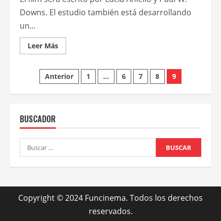
Downs. El estudio también está desarrollando
un...
Leer
Leer Más
más
acerca
de
Paginación
Sony
Anterior
1
…
6
7
8
9
prepara
un
de
spinoff
femenino
de
entradas
Comando
BUSCADOR
especial
Buscar:
Copyright © 2024 Funcinema. Todos los derechos
reservados.