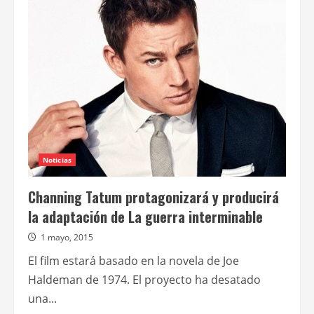
personajes
de
la
nueva
de
Tarantino
en
la
portada
de
Entertainment
Weekly
Noticias
Channing Tatum protagonizará y producirá
la adaptación de La guerra interminable
1 mayo, 2015
El film estará basado en la novela de Joe
Haldeman de 1974. El proyecto ha desatado
una...