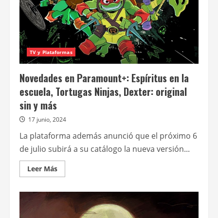
TV y Plataformas
Novedades en Paramount+: Espíritus en la
escuela, Tortugas Ninjas, Dexter: original
sin y más
17 junio, 2024
La plataforma además anunció que el próximo 6
de julio subirá a su catálogo la nueva versión...
Leer
Leer Más
más
acerca
de
Novedades
en
Paramount+:
Espíritus