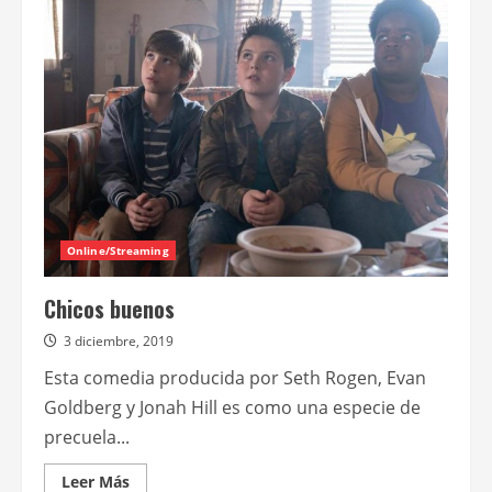
Ninja:
Caos
mutante
Online/Streaming
Chicos buenos
3 diciembre, 2019
Esta comedia producida por Seth Rogen, Evan
Goldberg y Jonah Hill es como una especie de
precuela...
Leer
Leer Más