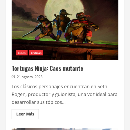
en
la
escuela,
Tortugas
Ninjas,
Dexter:
original
sin
y
más
Cines
Críticas
Tortugas Ninja: Caos mutante
21 agosto, 2023
Los clásicos personajes encuentran en Seth
Rogen, productor y guionista, una voz ideal para
desarrollar sus tópicos...
Leer
Leer Más
más
acerca
de
Tortugas