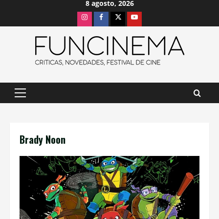
8 agosto, 2026
Saltar
Instagram
Facebook
X
Youtube
al
contenido
Menú
principal
Brady Noon