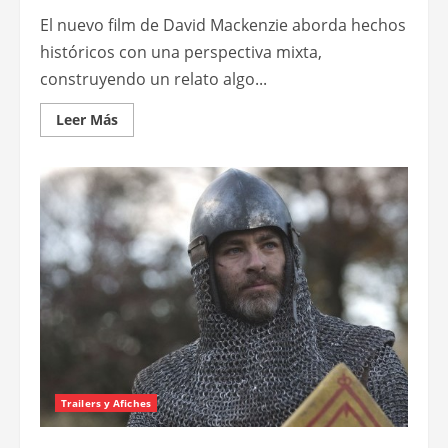
El nuevo film de David Mackenzie aborda hechos
históricos con una perspectiva mixta,
construyendo un relato algo...
Leer
Leer Más
más
acerca
de
Legítimo
rey
Trailers y Afiches