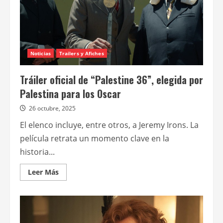
Noticias
Trailers y Afiches
Tráiler oficial de “Palestine 36”, elegida por
Palestina para los Oscar
26 octubre, 2025
El elenco incluye, entre otros, a Jeremy Irons. La
película retrata un momento clave en la
historia...
Leer
Leer Más
más
acerca
de
Tráiler
oficial
de
“Palestine