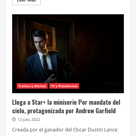
más
acerca
de
Film&Arts
estrena
una
miniserie
basada
en
Agatha
Christie:
Witness
for
the
prosecution
Trailers y Afiches
TV y Plataformas
Llega a Star+ la miniserie Por mandato del
cielo, protagonizada por Andrew Garfield
12 julio, 2022
Creada por el ganador del Oscar Dustin Lance