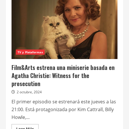
36”,
elegida
por
Palestina
para
los
Oscar
TV y Plataformas
Film&Arts estrena una miniserie basada en
Agatha Christie: Witness for the
prosecution
2 octubre, 2024
El primer episodio se estrenará este jueves a las
21:00. Está protagonizada por Kim Cattrall, Billy
Howle,...
Leer
Leer Más