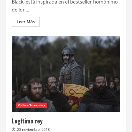
Black, está inspirada en el bestseller homónimo
de Jon...
Leer
Leer Más
más
acerca
de
Llega
a
Star+
la
miniserie
Por
mandato
del
cielo,
protagonizada
por
Andrew
Garfield
Online/Streaming
Legítimo rey
28 noviembre, 2018