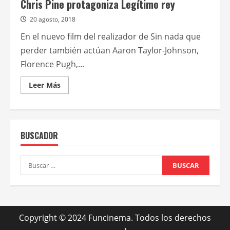
Chris Pine protagoniza Legítimo rey
20 agosto, 2018
En el nuevo film del realizador de Sin nada que
perder también actúan Aaron Taylor-Johnson,
Florence Pugh,...
Leer
Leer Más
más
acerca
de
Chris
Pine
protagoniza
BUSCADOR
Legítimo
rey
Buscar:
Copyright © 2024 Funcinema. Todos los derechos