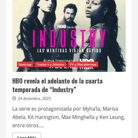
la
sabana”,
nueva
serie
de
historia
natural
de
BBC
Studios
que
llega
a
HBO
Max
Noticias
Trailers y Afiches
TV y Plataformas
HBO revela el adelanto de la cuarta
temporada de “Industry”
24 diciembre, 2025
La serie es protagonizada por Myha’la, Marisa
Abela, Kit Harington, Max Minghella y Ken Leung,
entre otros....
Leer
Leer Más