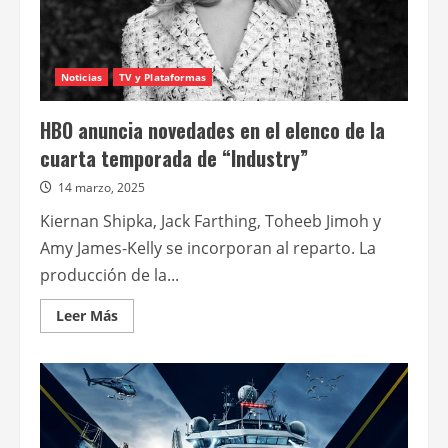
abril
en
Disney+
Noticias
TV y Plataformas
HBO anuncia novedades en el elenco de la
cuarta temporada de “Industry”
14 marzo, 2025
Kiernan Shipka, Jack Farthing, Toheeb Jimoh y
Amy James-Kelly se incorporan al reparto. La
producción de la...
Leer
Leer Más
más
acerca
de
HBO
anuncia
novedades
en
el
elenco