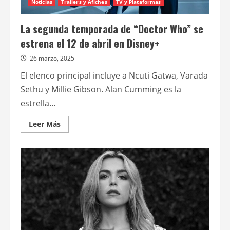
Noticias
Trailers y Afiches
TV y Plataformas
La segunda temporada de “Doctor Who” se
estrena el 12 de abril en Disney+
26 marzo, 2025
El elenco principal incluye a Ncuti Gatwa, Varada
Sethu y Millie Gibson. Alan Cumming es la
estrella...
Leer
Leer Más
más
acerca
de
La
segunda
temporada
de
“Doctor
Who”
se
estrena
el
12
de