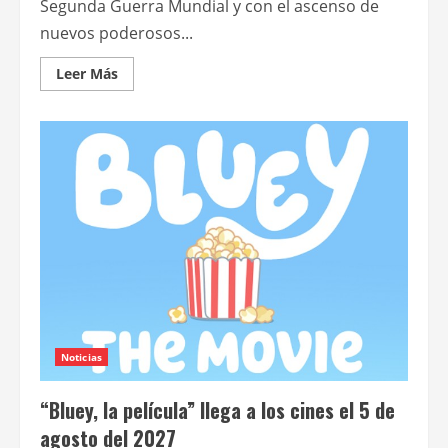
Segunda Guerra Mundial y con el ascenso de
nuevos poderosos...
Leer
Leer Más
más
acerca
de
Netflix
y
BBC
confirmaron
una
secuela
de
“Peaky
blinders”
Noticias
“Bluey, la película” llega a los cines el 5 de
agosto del 2027