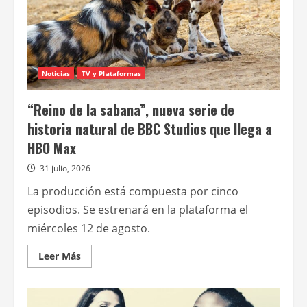
Noticias
TV y Plataformas
“Reino de la sabana”, nueva serie de
historia natural de BBC Studios que llega a
HBO Max
31 julio, 2026
La producción está compuesta por cinco
episodios. Se estrenará en la plataforma el
miércoles 12 de agosto.
Leer
Leer Más
más
acerca
de
“Reino
de