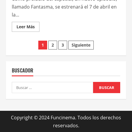
llamado Fantasma, se estrenará el 7 de abril en
la...
Leer
Leer Más
más
acerca
de
Paginación
El
1
2
3
Siguiente
primer
especial
de
de
Bluey,
titulado
entradas
La
BUSCADOR
señal,
se
estrenará
el
Buscar:
14
de
abril
en
Disney+
Copyright © 2024 Funcinema. Todos los derechos
reservados.