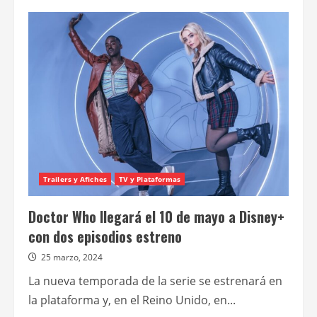
de
Oceanxplorers,
nueva
serie
de
National
Geographic,
se
estrena
el
19
de
agosto
en
Disney+
Trailers y Afiches
TV y Plataformas
Doctor Who llegará el 10 de mayo a Disney+
con dos episodios estreno
25 marzo, 2024
La nueva temporada de la serie se estrenará en
la plataforma y, en el Reino Unido, en...