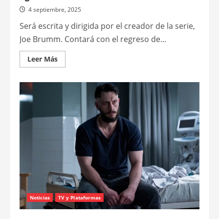
4 septiembre, 2025
Será escrita y dirigida por el creador de la serie,
Joe Brumm. Contará con el regreso de...
Leer
Leer Más
más
acerca
de
“Bluey,
la
película”
llega
a
los
cines
el
5
de
agosto
del
2027
Noticias
TV y Plataformas