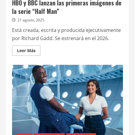
HBO y BBC lanzan las primeras imágenes de
la serie “Half Man”
21 agosto, 2025
Está creada, escrita y producida ejecutivamente
por Richard Gadd. Se estrenará en el 2026.
Leer
Leer Más
más
acerca
de
HBO
y
BBC
lanzan
las
primeras
imágenes
de
la
serie
“Half
Man”