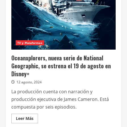
de
la
cuarta
temporada
de
“Industry”
TV y Plataformas
Oceanxplorers, nueva serie de National
Geographic, se estrena el 19 de agosto en
Disney+
12 agosto, 2024
La producción cuenta con narración y
producción ejecutiva de James Cameron. Está
compuesta por seis episodios.
Leer
Leer Más
más
acerca