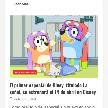
Leer
Leer Más
más
acerca
de
Doctor
Who
llegará
el
10
de
mayo
a
Disney+
con
dos
episodios
estreno
TV y Plataformas
El primer especial de Bluey, titulado La
señal, se estrenará el 14 de abril en Disney+
27 febrero, 2024
Como preludio del especial, un nuevo episodio,