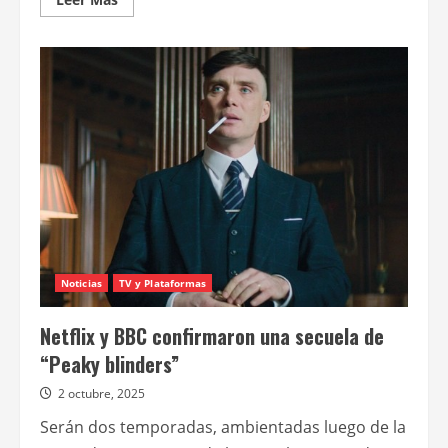
más
acerca
de
HBO
revela
el
adelanto
de
la
cuarta
temporada
de
“Industry”
Noticias
TV y Plataformas
Netflix y BBC confirmaron una secuela de
“Peaky blinders”
2 octubre, 2025
Serán dos temporadas, ambientadas luego de la