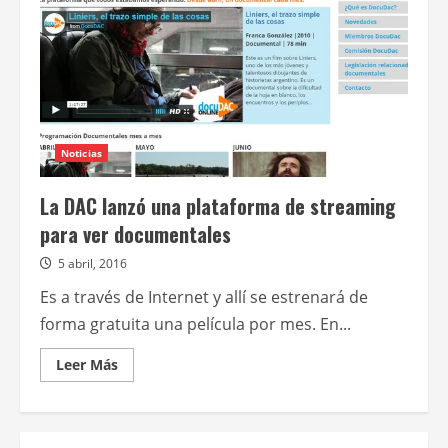
Noticias
La DAC lanzó una plataforma de streaming
para ver documentales
5 abril, 2016
Es a través de Internet y allí se estrenará de
forma gratuita una película por mes. En...
Leer
Leer Más
más
acerca
de
La
DAC
lanzó