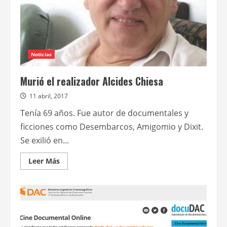
Noticias
Murió el realizador Alcides Chiesa
11 abril, 2017
Tenía 69 años. Fue autor de documentales y
ficciones como Desembarcos, Amigomio y Dixit.
Se exilió en...
Leer
Leer Más
más
acerca
de
Murió
el
realizador
Alcides
Chiesa