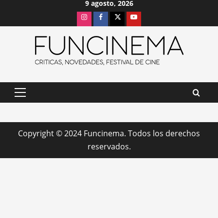
9 agosto, 2026
Saltar
Instagram
Facebook
X
Youtube
al
contenido
Menú
principal
Copyright © 2024 Funcinema. Todos los derechos
reservados.