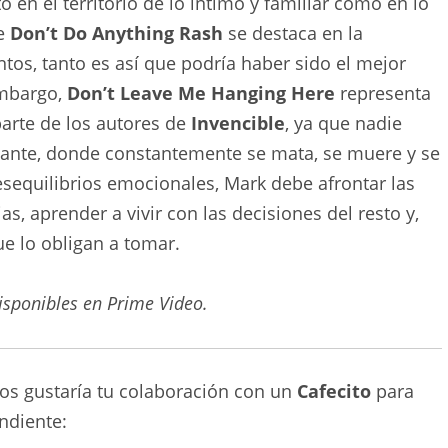
 en el territorio de lo íntimo y familiar como en lo
ue
Don’t Do Anything Rash
se destaca en la
tos, tanto es así que podría haber sido el mejor
embargo,
Don’t Leave Me Hanging Here
representa
parte de los autores de
Invencible
, ya que nadie
stante, donde constantemente se mata, se muere y se
equilibrios emocionales, Mark debe afrontar las
s, aprender a vivir con las decisiones del resto y,
ue lo obligan a tomar.
isponibles en Prime Video.
nos gustaría tu colaboración con un
Cafecito
para
ndiente: