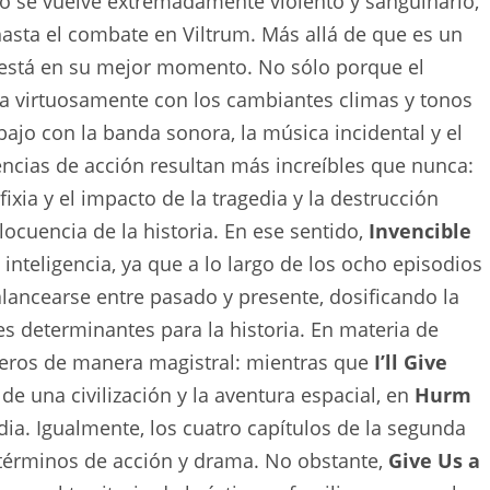
nto se vuelve extremadamente violento y sanguinario,
asta el combate en Viltrum. Más allá de que es un
ón está en su mejor momento. No sólo porque el
a virtuosamente con los cambiantes climas y tonos
abajo con la banda sonora, la música incidental y el
ncias de acción resultan más increíbles que nunca:
fixia y el impacto de la tragedia y la destrucción
ilocuencia de la historia. En ese sentido,
Invencible
nteligencia, ya que a lo largo de los ocho episodios
ncearse entre pasado y presente, dosificando la
 determinantes para la historia. En materia de
eros de manera magistral: mientras que
I’ll Give
 de una civilización y la aventura espacial, en
Hurm
ia. Igualmente, los cuatro capítulos de la segunda
términos de acción y drama. No obstante,
Give Us a