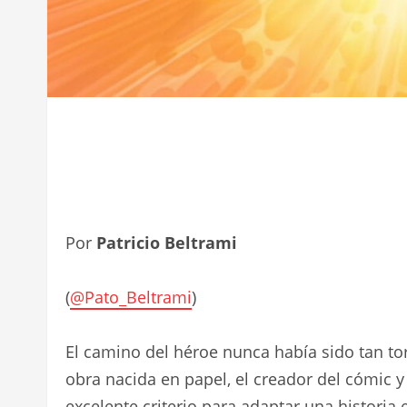
Por
Patricio Beltrami
(
@Pato_Beltrami
)
El camino del héroe nunca había sido tan 
obra nacida en papel, el creador del cómic 
excelente criterio para adaptar una historia