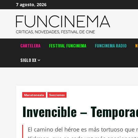
Saltar
7 agosto, 2026
al
contenido
CARTELERA
FESTIVAL FUNCINEMA
FUNCINEMA RADIO
N
SIGLO XX
Maratoneala
Secciones
Invencible – Tempora
El camino del héroe es más tortuoso que n