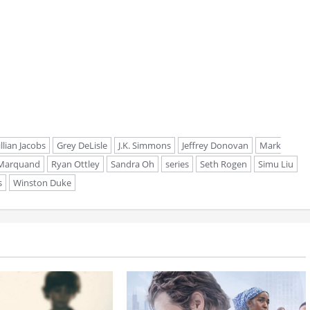
llian Jacobs
Grey DeLisle
J.K. Simmons
Jeffrey Donovan
Mark
 Marquand
Ryan Ottley
Sandra Oh
series
Seth Rogen
Simu Liu
s
Winston Duke