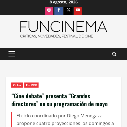
8 agosto, 2026
Saltar
Instagram
Facebook
X
Youtube
al
contenido
Menú
principal
Ciclos
En MDP
“Cine debate” presenta “Grandes
directores” en su programación de mayo
El ciclo coordinado por Diego Menegazzi
propone cuatro proyecciones los domingos a