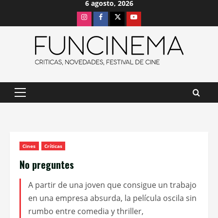
6 agosto, 2026
Saltar
Instagram
Facebook
X
Youtube
al
contenido
Menú
principal
Cines
Críticas
No preguntes
A partir de una joven que consigue un trabajo
en una empresa absurda, la película oscila sin
rumbo entre comedia y thriller,