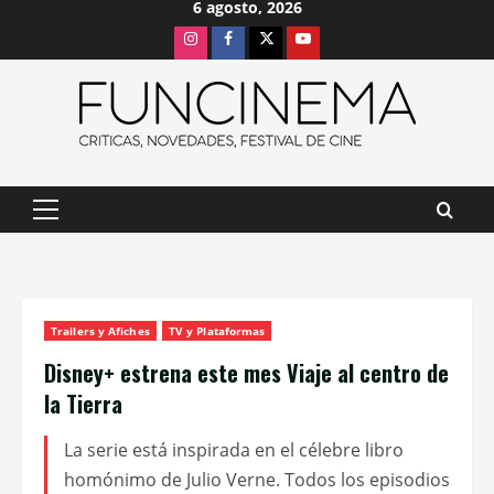
6 agosto, 2026
Saltar
Instagram
Facebook
X
Youtube
al
contenido
Menú
principal
Trailers y Afiches
TV y Plataformas
Disney+ estrena este mes Viaje al centro de
la Tierra
La serie está inspirada en el célebre libro
homónimo de Julio Verne. Todos los episodios