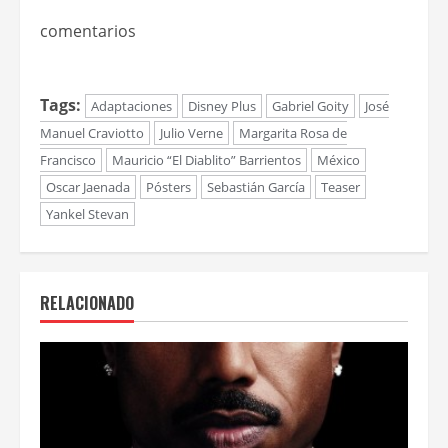
comentarios
Tags:
Adaptaciones
Disney Plus
Gabriel Goity
José
Manuel Craviotto
Julio Verne
Margarita Rosa de
Francisco
Mauricio “El Diablito” Barrientos
México
Oscar Jaenada
Pósters
Sebastián García
Teaser
Yankel Stevan
RELACIONADO