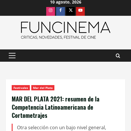
10 agosto, 2026
Saltar
Instagram
Facebook
X
Youtube
al
contenido
Menú
principal
Festivales
Mar del Plata
MAR DEL PLATA 2021: resumen de la
Competencia Latinoamericana de
Cortometrajes
Otra selección con un bajo nivel general,