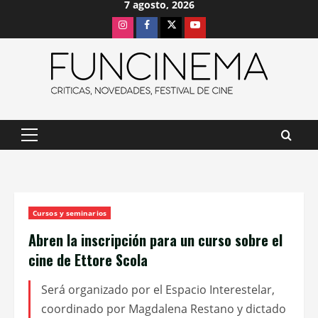
7 agosto, 2026
Saltar
Instagram
Facebook
X
Youtube
al
contenido
Menú
principal
Cursos y seminarios
Abren la inscripción para un curso sobre el
cine de Ettore Scola
Será organizado por el Espacio Interestelar,
coordinado por Magdalena Restano y dictado