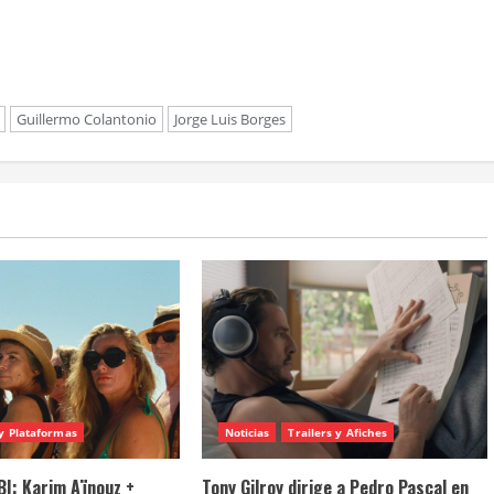
Guillermo Colantonio
Jorge Luis Borges
y Plataformas
Noticias
Trailers y Afiches
I: Karim Aïnouz +
Tony Gilroy dirige a Pedro Pascal en