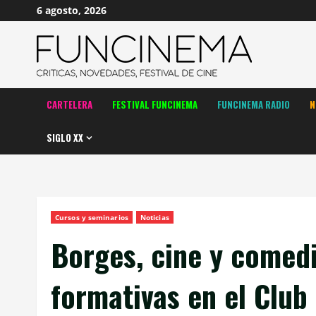
Saltar
6 agosto, 2026
al
contenido
CARTELERA
FESTIVAL FUNCINEMA
FUNCINEMA RADIO
N
SIGLO XX
Cursos y seminarios
Noticias
Borges, cine y comed
formativas en el Club 