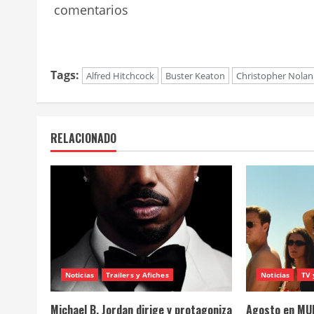
comentarios
Tags:
Alfred Hitchcock
Buster Keaton
Christopher Nolan
RELACIONADO
Noticias
Trailers y Afiches
Noticias
TV 
Michael B. Jordan dirige y protagoniza
Agosto en MUB