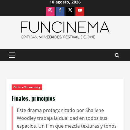
10 agosto, 2026
Saltar
Instagram
Facebook
X
Youtube
al
contenido
Menú
principal
Online/Streaming
Finales, principios
Este drama protagonizado por Shailene
Woodley trabaja la dualidad en todos sus
espacios. Un film que mezcla texturas y tonos