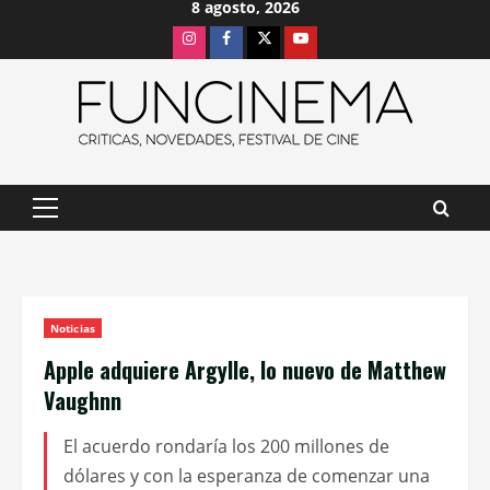
8 agosto, 2026
Saltar
Instagram
Facebook
X
Youtube
al
contenido
Menú
principal
Noticias
Apple adquiere Argylle, lo nuevo de Matthew
Vaughnn
El acuerdo rondaría los 200 millones de
dólares y con la esperanza de comenzar una