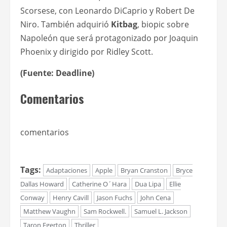
Scorsese, con Leonardo DiCaprio y Robert De
Niro. También adquirió
Kitbag
, biopic sobre
Napoleón que será protagonizado por Joaquin
Phoenix y dirigido por Ridley Scott.
(Fuente: Deadline)
Comentarios
comentarios
Tags:
Adaptaciones
Apple
Bryan Cranston
Bryce
Dallas Howard
Catherine O´Hara
Dua Lipa
Ellie
Conway
Henry Cavill
Jason Fuchs
John Cena
Matthew Vaughn
Sam Rockwell.
Samuel L. Jackson
Taron Egerton
Thriller