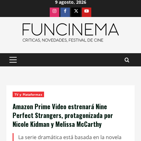
9 agosto, 2026
Saltar
Instagram
Facebook
X
Youtube
al
contenido
Menú
principal
TV y Plataformas
Amazon Prime Video estrenará Nine
Perfect Strangers, protagonizada por
Nicole Kidman y Melissa McCarthy
La serie dramática está basada en la novela