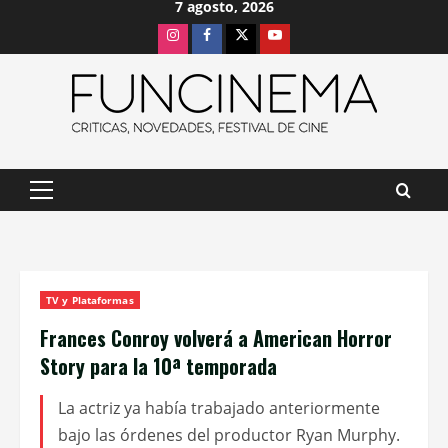
7 agosto, 2026
Saltar
Instagram
Facebook
X
Youtube
al
contenido
Menú
principal
TV y Plataformas
Frances Conroy volverá a American Horror
Story para la 10ª temporada
La actriz ya había trabajado anteriormente
bajo las órdenes del productor Ryan Murphy.