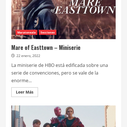
Maratoneala
Secciones
Mare of Easttown – Miniserie
22 enero, 2022
La miniserie de HBO está edificada sobre una
serie de convenciones, pero se vale de la
enorme...
Leer
Leer Más
más
acerca
de
Mare
of
Easttown
–
Miniserie