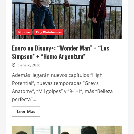
Noticias
TV y Plataformas
Enero en Disney+: “Wonder Man” + “Los
Simpson” + “Homo Argentum”
5 enero, 2026
Además llegarán nuevos capítulos “High
Potential”, nuevas temporadas “Grey’s
Anatomy”, “Mil golpes” y “9-1-1”, más “Belleza
perfecta”...
Leer
Leer Más
más
acerca
de
Enero
en