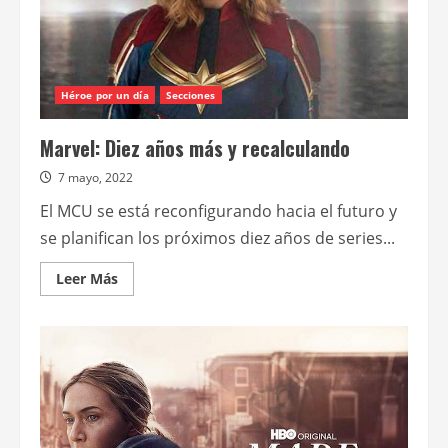
Disney
Animation
Studios
Héroe por un día
Secciones
Marvel: Diez años más y recalculando
7 mayo, 2022
El MCU se está reconfigurando hacia el futuro y
se planifican los próximos diez años de series...
Leer
Leer Más
más
acerca
de
Marvel:
Diez
años
más
y
recalculando