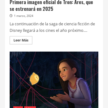
Primera imagen oficial de Tron: Ares, que
se estrenará en 2025
1 marzo, 2024
La continuación de la saga de ciencia ficción de
Disney llegará a los cines el año próximo....
Leer
Leer Más
más
acerca
de
Primera
imagen
oficial
de
Tron:
Ares,
que
se
estrenará
en
2025