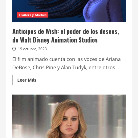
Trailers y Afiches
Anticipos de Wish: el poder de los deseos,
de Walt Disney Animation Studios
19 octubre, 2023
El film animado cuenta con las voces de Ariana
DeBose, Chris Pine y Alan Tudyk, entre otros....
Leer
Leer Más
más
acerca
de
Anticipos
de
Wish:
el
poder
de
los
deseos,
de
Walt