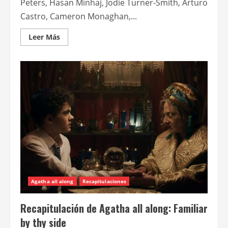
Peters, Hasan Minhaj, Jodie Turner-Smith, Arturo
Castro, Cameron Monaghan,...
Leer
Leer Más
más
acerca
de
Disney
revela
nuevos
tráiler
y
póster
de
“Tron:
Ares”,
con
Jared
Leto
Agatha all along
Recapitulaciones
Recapitulación de Agatha all along: Familiar
by thy side