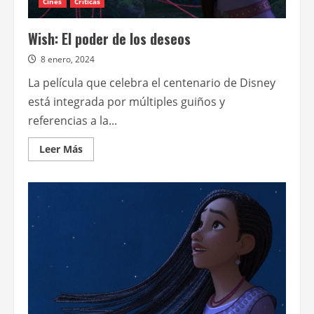
Cines
Críticas
Wish: El poder de los deseos
8 enero, 2024
La película que celebra el centenario de Disney
está integrada por múltiples guiños y
referencias a la...
Leer
Leer Más
más
acerca
de
Wish:
El
poder
de
los
deseos