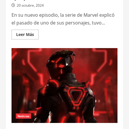
20 octubre, 2024
En su nuevo episodio, la serie de Marvel explicó
el pasado de uno de sus personajes, tuvo...
Leer
Leer Más
más
acerca
de
Recapitulación
de
Agatha
all
along:
Familiar
by
thy
side
Noticias