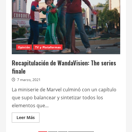
Opinión
TV y Plataformas
Recapitulación de WandaVision: The series
finale
7 marzo, 2021
La miniserie de Marvel culminó con un capítulo
que supo balancear y sintetizar todos los
elementos que...
Leer
Leer Más
más
acerca
de