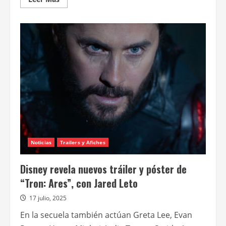
más
acerca
de
“Belleza
perfecta”,
de
Ryan
Murphy,
se
estrena
el
21
de
enero
en
Disney+
Noticias
Trailers y Afiches
Disney revela nuevos tráiler y póster de
“Tron: Ares”, con Jared Leto
17 julio, 2025
En la secuela también actúan Greta Lee, Evan