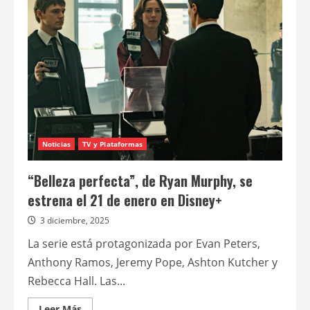
Disney+:
“Wonder
Man”
+
“Los
Simpson”
+
“Homo
Argentum”
Noticias
TV y Plataformas
“Belleza perfecta”, de Ryan Murphy, se
estrena el 21 de enero en Disney+
3 diciembre, 2025
La serie está protagonizada por Evan Peters,
Anthony Ramos, Jeremy Pope, Ashton Kutcher y
Rebecca Hall. Las...
Leer
Leer Más