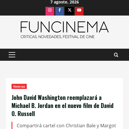
7 agosto, 2026
Saltar
Instagram
Facebook
X
Youtube
al
contenido
Menú
principal
Noticias
John David Washington reemplazará a
Michael B. Jordan en el nuevo film de David
O. Russell
Compartirá cartel con Christian Bale y Margot