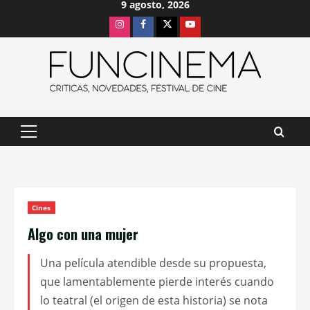
9 agosto, 2026
Saltar
Instagram
Facebook
X
Youtube
al
contenido
Menú
principal
Cines
Algo con una mujer
Una película atendible desde su propuesta,
que lamentablemente pierde interés cuando
lo teatral (el origen de esta historia) se nota