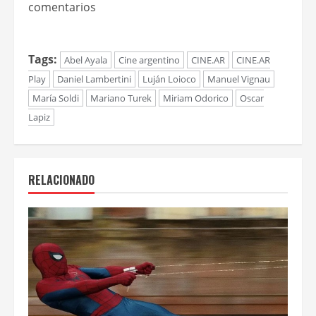
comentarios
Tags:
Abel Ayala
Cine argentino
CINE.AR
CINE.AR
Play
Daniel Lambertini
Luján Loioco
Manuel Vignau
María Soldi
Mariano Turek
Miriam Odorico
Oscar
Lapiz
RELACIONADO