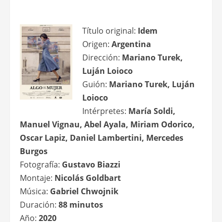
Título original:
Idem
Origen:
Argentina
Dirección:
Mariano Turek,
Luján Loioco
Guión:
Mariano Turek, Luján
Loioco
Intérpretes:
María Soldi,
Manuel Vignau, Abel Ayala, Miriam Odorico,
Oscar Lapiz, Daniel Lambertini, Mercedes
Burgos
Fotografía:
Gustavo Biazzi
Montaje:
Nicolás Goldbart
Música:
Gabriel Chwojnik
Duración:
88 minutos
Año:
2020