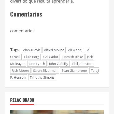
divertido que resulta aprenderla.
Comentarios
comentarios
Tags:
Alan Tudyk
Alfred Molina
Ali Wong
Ed
O'Neill
Flula Borg
Gal Gadot
Hamish Blake
Jack
McBrayer
Jane Lynch
John C. Reilly
Phil Johnston
Rich Moore
Sarah Silverman
Sean Giambrone
Taraji
P. Henson
Timothy Simons
RELACIONADO