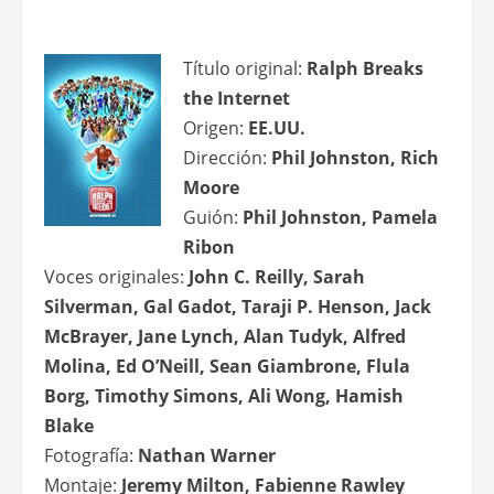
Título original:
Ralph Breaks
the Internet
Origen:
EE.UU.
Dirección:
Phil Johnston, Rich
Moore
Guión:
Phil Johnston, Pamela
Ribon
Voces originales:
John C. Reilly, Sarah
Silverman, Gal Gadot, Taraji P. Henson, Jack
McBrayer, Jane Lynch, Alan Tudyk, Alfred
Molina, Ed O’Neill, Sean Giambrone, Flula
Borg, Timothy Simons, Ali Wong, Hamish
Blake
Fotografía:
Nathan Warner
Montaje:
Jeremy Milton, Fabienne Rawley