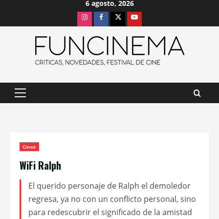
6 agosto, 2026
Saltar
Instagram
Facebook
X
Youtube
al
contenido
Menú
principal
Cines
WiFi Ralph
El querido personaje de Ralph el demoledor
regresa, ya no con un conflicto personal, sino
para redescubrir el significado de la amistad