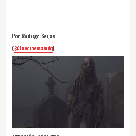
Por Rodrigo Seijas
(
@funcinemamdq
)