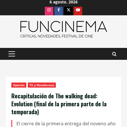
6 agosto, 2026
Saltar
Instagram
Facebook
X
Youtube
al
contenido
Menú
principal
Opinión
TV y Plataformas
Recapitulación de The walking dead:
Evolution (final de la primera parte de la
temporada)
El cierre de la primera entrega del noveno año