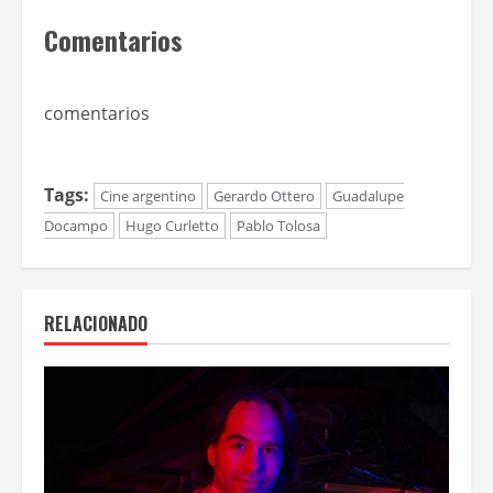
Comentarios
comentarios
Tags:
Cine argentino
Gerardo Ottero
Guadalupe
Docampo
Hugo Curletto
Pablo Tolosa
RELACIONADO