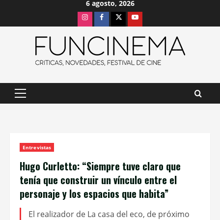
6 agosto, 2026
Saltar
Instagram
Facebook
X
Youtube
al
contenido
Menú
principal
Entrevistas
Hugo Curletto: “Siempre tuve claro que
tenía que construir un vínculo entre el
personaje y los espacios que habita”
El realizador de La casa del eco, de próximo