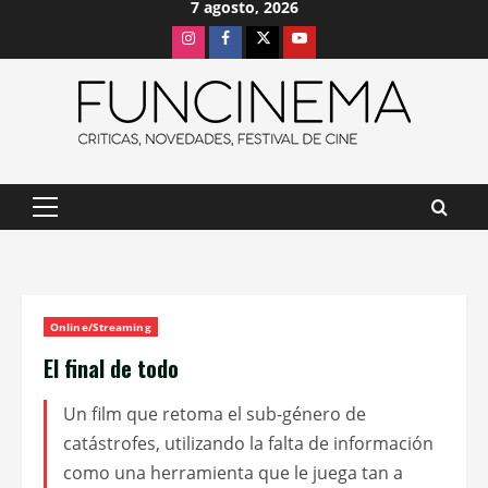
7 agosto, 2026
Saltar
Instagram
Facebook
X
Youtube
al
contenido
Menú
principal
Online/Streaming
El final de todo
Un film que retoma el sub-género de
catástrofes, utilizando la falta de información
como una herramienta que le juega tan a