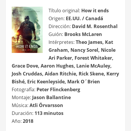
Título original:
How it ends
Origen:
EE.UU. / Canadá
Dirección:
David M. Rosenthal
Guión:
Brooks McLaren
Intérpretes:
Theo James, Kat
Graham, Nancy Sorel, Nicole
Ari Parker, Forest Whitaker,
Grace Dove, Aaron Hughes, Lanie McAuley,
Josh Cruddas, Aidan Ritchie, Rick Skene, Kerry
Bishé, Eric Keenleyside, Mark O´Brien
Fotografía:
Peter Flinckenberg
Montaje:
Jason Ballantine
Música:
Atli Örvarsson
Duración:
113 minutos
Año:
2018