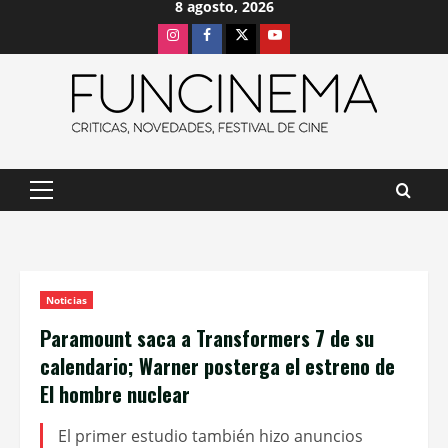
8 agosto, 2026
Saltar
Instagram
Facebook
X
Youtube
al
contenido
Menú
principal
Noticias
Paramount saca a Transformers 7 de su
calendario; Warner posterga el estreno de
El hombre nuclear
El primer estudio también hizo anuncios