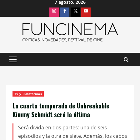
7 agosto, 2026
Saltar
Instagram
Facebook
X
Youtube
al
contenido
Menú
principal
TV y Plataformas
La cuarta temporada de Unbreakable
Kimmy Schmidt será la última
Será divida en dos partes: una de seis
episodios y la otra de siete. Además, los cabos