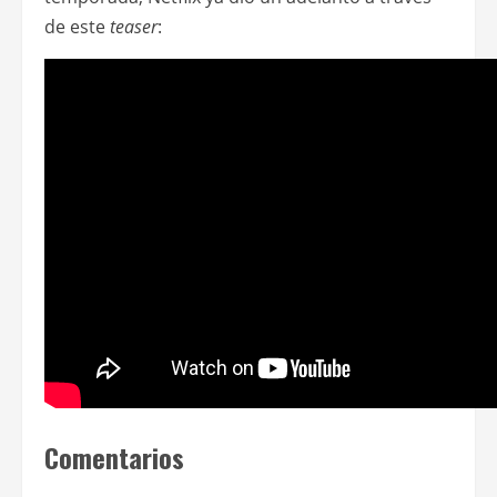
de este
teaser
:
Comentarios