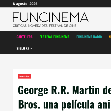
Saltar
8 agosto, 2026
al
contenido
CARTELERA
FESTIVAL FUNCINEMA
FUNCINEMA RADIO
N
SIGLO XX
Noticias
George R.R. Martin de
Bros. una película an