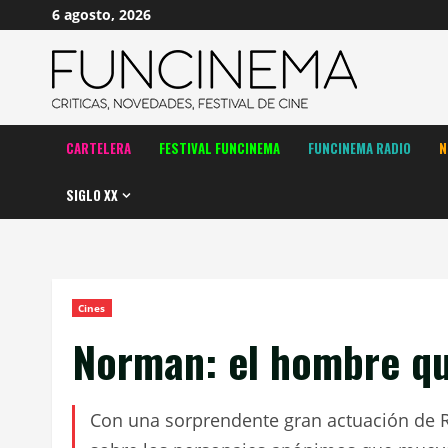
Saltar
6 agosto, 2026
al
contenido
CARTELERA
FESTIVAL FUNCINEMA
FUNCINEMA RADIO
N
SIGLO XX
Cines
Norman: el hombre qu
Con una sorprendente gran actuación de Ri