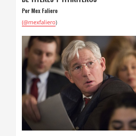
Por Mex Faliero
(
@mexfaliero
)