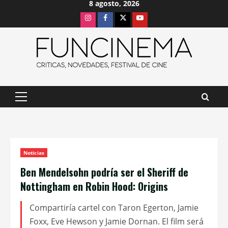
8 agosto, 2026
Saltar
Instagram
Facebook
X
Youtube
al
contenido
Menú
principal
Noticias
Ben Mendelsohn podría ser el Sheriff de
Nottingham en Robin Hood: Origins
Compartiría cartel con Taron Egerton, Jamie
Foxx, Eve Hewson y Jamie Dornan. El film será