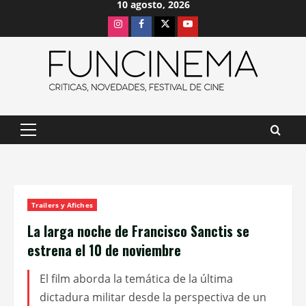
10 agosto, 2026
Saltar
Instagram
Facebook
X
Youtube
al
contenido
Menú
principal
Trailers y Afiches
La larga noche de Francisco Sanctis se
estrena el 10 de noviembre
El film aborda la temática de la última
dictadura militar desde la perspectiva de un