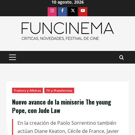
10 agosto, 2026
Saltar
Instagram
Facebook
X
Youtube
al
contenido
Menú
principal
Trailers y Afiches
TV y Plataformas
Nuevo avance de la miniserie The young
Pope, con Jude Law
En la creación de Paolo Sorrentino también
actúan Diane Keaton, Cécile de France, Javier