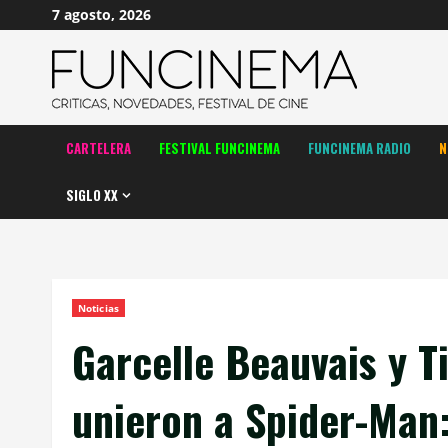
Saltar
7 agosto, 2026
al
contenido
CARTELERA
FESTIVAL FUNCINEMA
FUNCINEMA RADIO
N
SIGLO XX
Noticias
Garcelle Beauvais y T
unieron a Spider-Ma