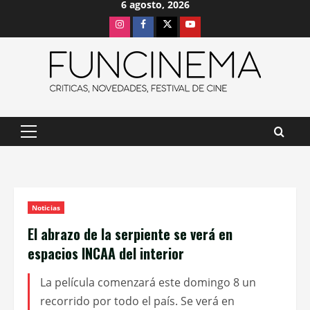
6 agosto, 2026
Saltar
Instagram
Facebook
X
Youtube
al
contenido
Menú
principal
Noticias
El abrazo de la serpiente se verá en
espacios INCAA del interior
La película comenzará este domingo 8 un
recorrido por todo el país. Se verá en