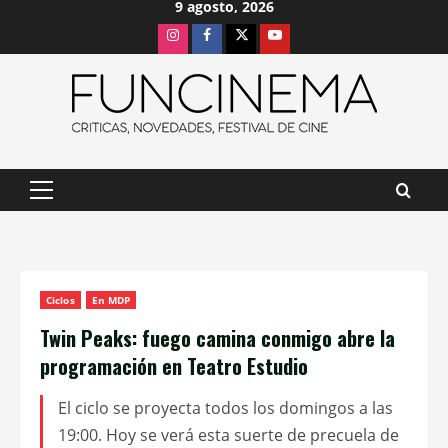
9 agosto, 2026
Saltar
Instagram
Facebook
X
Youtube
al
contenido
Menú
principal
Ciclos
En MDP
Twin Peaks: fuego camina conmigo abre la
programación en Teatro Estudio
El ciclo se proyecta todos los domingos a las
19:00. Hoy se verá esta suerte de precuela de