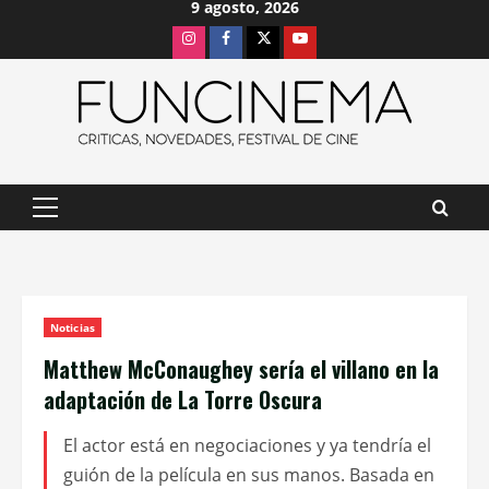
9 agosto, 2026
Saltar
Instagram
Facebook
X
Youtube
al
contenido
Menú
principal
Noticias
Matthew McConaughey sería el villano en la
adaptación de La Torre Oscura
El actor está en negociaciones y ya tendría el
guión de la película en sus manos. Basada en