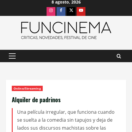
8 agosto, 2026
Saltar
Instagram
Facebook
X
Youtube
al
contenido
Menú
principal
Online/Streaming
Alquiler de padrinos
Una película irregular, que funciona cuando
se suelta a la comedia sin tapujos y deja de
lados sus discursos machistas sobre las