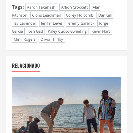
Tags:
Aaron Takahashi
Affion Crockett
Alan
Ritchson
Cloris Leachman
Corey Holcomb
Dan Gill
Jay Lavender
Jenifer Lewis
Jeremy Garelick
Jorge
García
Josh Gad
Kaley Cuoco-Sweeting
Kevin Hart
Mimi Rogers
Olivia Thirlby
RELACIONADO