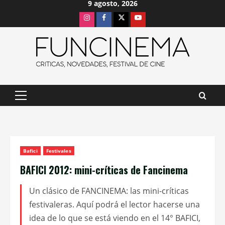
9 agosto, 2026
Saltar
Instagram
Facebook
X
Youtube
al
contenido
Menú
principal
Bafici
Festivales
BAFICI 2012: mini-críticas de Fancinema
Un clásico de FANCINEMA: las mini-críticas
festivaleras. Aquí podrá el lector hacerse una
idea de lo que se está viendo en el 14° BAFICI,