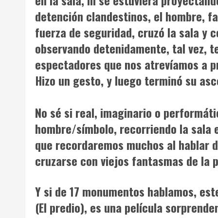
en la sala, ni se estuviera proyectan
detención clandestinos, el hombre, f
fuerza de seguridad, cruzó la sala y c
observando detenidamente, tal vez, t
espectadores que nos atrevíamos a pr
Hizo un gesto, y luego terminó su asce
No sé si real, imaginario o performá
hombre/símbolo, recorriendo la sala
que recordaremos muchos al hablar de
cruzarse con viejos fantasmas de la p
Y si de
17 monumentos
hablamos, este
(
El predio
), es una película sorprende