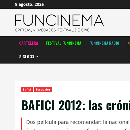
Saltar
8 agosto, 2026
al
contenido
CARTELERA
FESTIVAL FUNCINEMA
FUNCINEMA RADIO
N
SIGLO XX
Bafici
Festivales
BAFICI 2012: las crón
Dos película para recomendar: la nacional