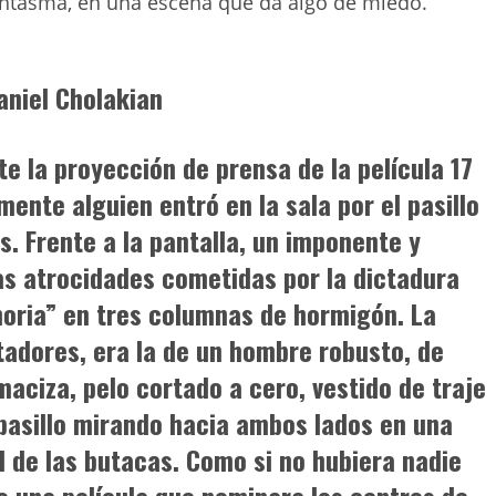
antasma, en una escena que da algo de miedo.
aniel Cholakian
te la proyección de prensa de la película
17
ente alguien entró en la sala por el pasillo
s. Frente a la pantalla, un imponente y
s atrocidades cometidas por la dictadura
moria” en tres columnas de hormigón. La
ctadores, era la de un hombre robusto, de
maciza, pelo cortado a cero, vestido de traje
pasillo mirando hacia ambos lados en una
nal de las butacas. Como si no hubiera nadie