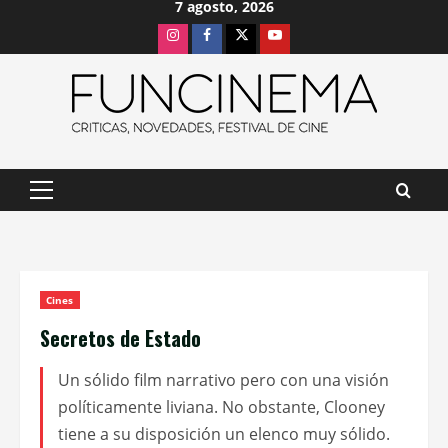
7 agosto, 2026
Saltar
Instagram
Facebook
X
Youtube
al
contenido
Menú
principal
Cines
Secretos de Estado
Un sólido film narrativo pero con una visión
políticamente liviana. No obstante, Clooney
tiene a su disposición un elenco muy sólido.