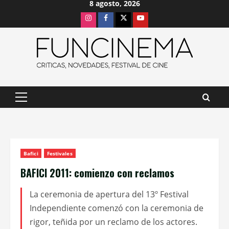
8 agosto, 2026
Saltar
Instagram
Facebook
X
Youtube
al
contenido
Menú
principal
Bafici
Festivales
BAFICI 2011: comienzo con reclamos
La ceremonia de apertura del 13º Festival
Independiente comenzó con la ceremonia de
rigor, teñida por un reclamo de los actores.