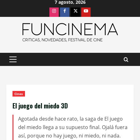
7 agosto, 2026
Saltar
Instagram
Facebook
X
Youtube
al
contenido
Menú
principal
Cines
El juego del miedo 3D
Agotada desde hace rato, la saga de El juego
del miedo llega a su supuesto final. Ojalá fuera
así, porque no hay juego, ni miedo, ni nada.