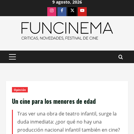
9 agosto, 2026
Saltar
Instagram
Facebook
X
Youtube
al
contenido
Menú
principal
Opinión
Un cine para los menores de edad
Tras ver una obra de teatro infantil, surge la
duda inmediata: ¿por qué no hay una
producción nacional infantil también en cine?