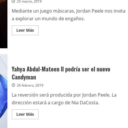
25 marzo, 2019
la
nueva
entrega
Mediante un juego máscaras, Jordan Peele nos invita
de
Matrix
a explorar un mundo de engaños.
Leer
Leer Más
más
acerca
de
Nosotros
Yahya Abdul-Mateen II podría ser el nuevo
Candyman
26 febrero, 2019
La reversión será producida por Jordan Peele. La
dirección estará a cargo de Nia DaCosta.
Leer
Leer Más
más
acerca
de