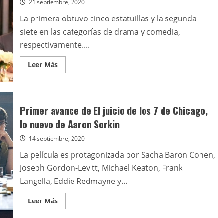
21 septiembre, 2020
La primera obtuvo cinco estatuillas y la segunda
siete en las categorías de drama y comedia,
respectivamente....
Leer
Leer Más
más
acerca
de
Succession,
Schitt
´s
Primer avance de El juicio de los 7 de Chicago,
Creek
y
lo nuevo de Aaron Sorkin
Watchmen
dominaron
14 septiembre, 2020
una
atípica
entrega
La película es protagonizada por Sacha Baron Cohen,
de
los
Joseph Gordon-Levitt, Michael Keaton, Frank
Emmy
Langella, Eddie Redmayne y...
Leer
Leer Más
más
acerca