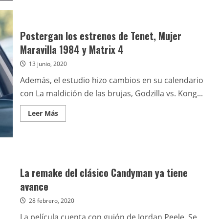
de
Primer
avance
de
El
Postergan los estrenos de Tenet, Mujer
juicio
de
Maravilla 1984 y Matrix 4
los
7
13 junio, 2020
de
Chicago,
lo
Además, el estudio hizo cambios en su calendario
nuevo
de
con La maldición de las brujas, Godzilla vs. Kong...
Aaron
Sorkin
Leer
Leer Más
más
acerca
de
Postergan
los
estrenos
de
Tenet,
La remake del clásico Candyman ya tiene
Mujer
Maravilla
avance
1984
y
28 febrero, 2020
Matrix
4
La película cuenta con guión de Jordan Peele. Se