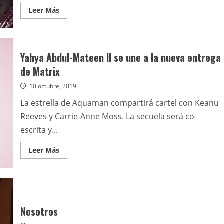
Leer
Leer Más
más
acerca
de
Neil
Patrick
Harris
Yahya Abdul-Mateen II se une a la nueva entrega
y
Jada
de Matrix
Pinkett
Smith
10 octubre, 2019
se
unen
a
La estrella de Aquaman compartirá cartel con Keanu
la
cuarta
Reeves y Carrie-Anne Moss. La secuela será co-
entrega
de
escrita y...
Matrix
Leer
Leer Más
más
acerca
de
Yahya
Abdul-
Mateen
II
se
Nosotros
une
a