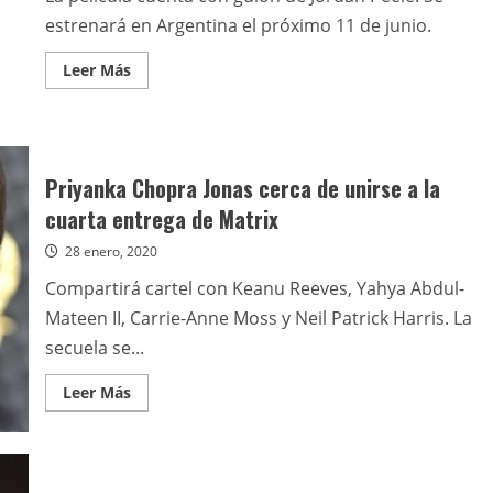
estrenará en Argentina el próximo 11 de junio.
Leer
Leer Más
más
acerca
de
La
remake
del
clásico
Priyanka Chopra Jonas cerca de unirse a la
Candyman
ya
cuarta entrega de Matrix
tiene
avance
28 enero, 2020
Compartirá cartel con Keanu Reeves, Yahya Abdul-
Mateen II, Carrie-Anne Moss y Neil Patrick Harris. La
secuela se...
Leer
Leer Más
más
acerca
de
Priyanka
Chopra
Jonas