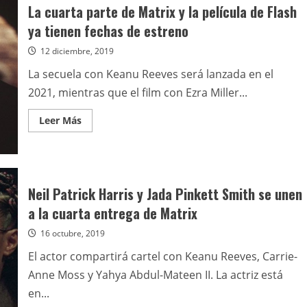
cerca
La cuarta parte de Matrix y la película de Flash
de
unirse
ya tienen fechas de estreno
a
la
12 diciembre, 2019
cuarta
entrega
de
La secuela con Keanu Reeves será lanzada en el
Matrix
2021, mientras que el film con Ezra Miller...
Leer
Leer Más
más
acerca
de
La
cuarta
parte
de
Neil Patrick Harris y Jada Pinkett Smith se unen
Matrix
y
a la cuarta entrega de Matrix
la
película
16 octubre, 2019
de
Flash
ya
El actor compartirá cartel con Keanu Reeves, Carrie-
tienen
fechas
Anne Moss y Yahya Abdul-Mateen II. La actriz está
de
estreno
en...