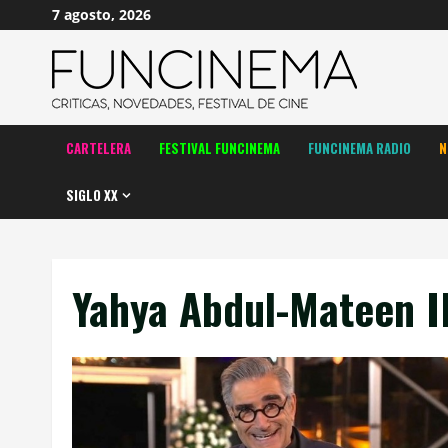
Saltar
7 agosto, 2026
al
contenido
CARTELERA
FESTIVAL FUNCINEMA
FUNCINEMA RADIO
N
SIGLO XX
Yahya Abdul-Mateen I