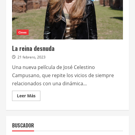
Cines
La reina desnuda
21 febrero, 2023
Una nueva película de José Celestino
Campusano, que repite los vicios de siempre
relacionados con una dinámica...
Leer
Leer Más
más
acerca
de
La
reina
desnuda
BUSCADOR