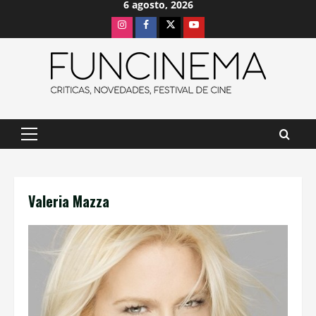
6 agosto, 2026
Saltar
Instagram
Facebook
X
Youtube
al
contenido
Menú
principal
Valeria Mazza