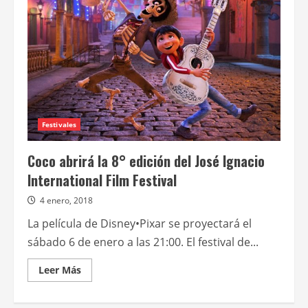
de
la
docuserie
de
Valeria
Mazza
Festivales
Coco abrirá la 8° edición del José Ignacio
International Film Festival
4 enero, 2018
La película de Disney•Pixar se proyectará el
sábado 6 de enero a las 21:00. El festival de...
Leer
Leer Más
más
acerca
de
Coco