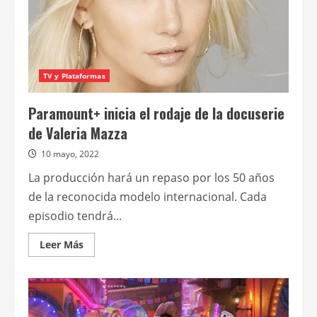
TV y Plataformas
Paramount+ inicia el rodaje de la docuserie
de Valeria Mazza
10 mayo, 2022
La producción hará un repaso por los 50 años
de la reconocida modelo internacional. Cada
episodio tendrá...
Leer
Leer Más
más
acerca
de
Paramount+
inicia
el
rodaje