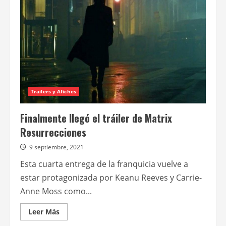
de
Matrix
Resurrecciones
Trailers y Afiches
Finalmente llegó el tráiler de Matrix
Resurrecciones
9 septiembre, 2021
Esta cuarta entrega de la franquicia vuelve a
estar protagonizada por Keanu Reeves y Carrie-
Anne Moss como...
Leer
Leer Más
más
acerca