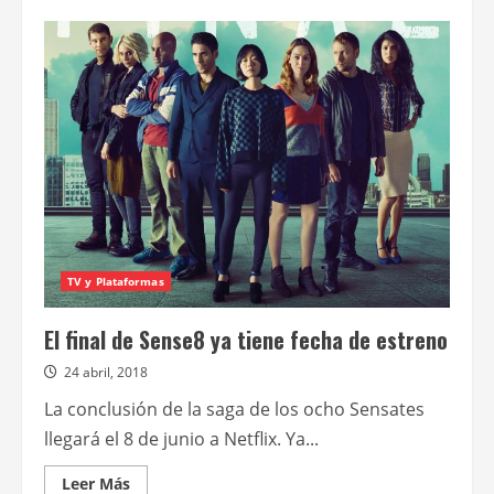
de
Finalmente
llegó
el
tráiler
de
Matrix
Resurrecciones
TV y Plataformas
El final de Sense8 ya tiene fecha de estreno
24 abril, 2018
La conclusión de la saga de los ocho Sensates
llegará el 8 de junio a Netflix. Ya...
Leer
Leer Más