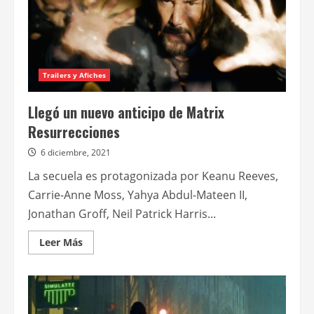
Trailers y Afiches
Llegó un nuevo anticipo de Matrix
Resurrecciones
6 diciembre, 2021
La secuela es protagonizada por Keanu Reeves,
Carrie-Anne Moss, Yahya Abdul-Mateen II,
Jonathan Groff, Neil Patrick Harris...
Leer
Leer Más
más
acerca
de
Llegó
un
nuevo
anticipo