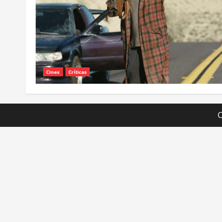
Cines
Críticas
C