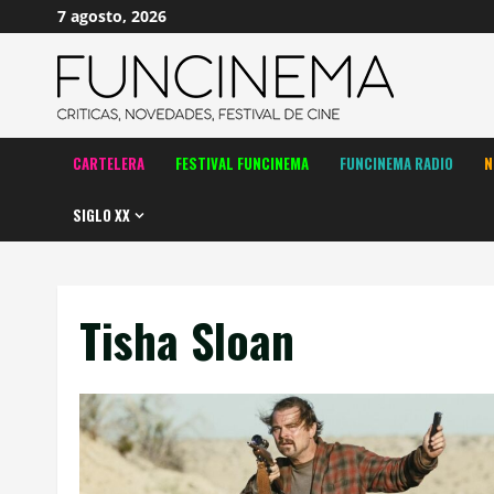
Saltar
7 agosto, 2026
al
contenido
CARTELERA
FESTIVAL FUNCINEMA
FUNCINEMA RADIO
N
SIGLO XX
Tisha Sloan