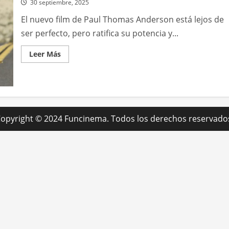
30 septiembre, 2025
El nuevo film de Paul Thomas Anderson está lejos de
ser perfecto, pero ratifica su potencia y...
Leer
Leer Más
más
acerca
de
Una
batalla
tras
otra
opyright © 2024 Funcinema. Todos los derechos reservado