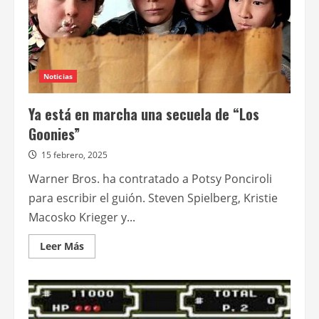
Noticias
Ya está en marcha una secuela de “Los
Goonies”
15 febrero, 2025
Warner Bros. ha contratado a Potsy Ponciroli
para escribir el guión. Steven Spielberg, Kristie
Macosko Krieger y...
Leer
Leer Más
más
acerca
de
Ya
está
en
marcha