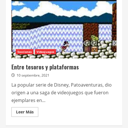
una
secuela
de
“Los
Goonies”
Secciones
Videojuegos
Entre tesoros y plataformas
10 septiembre, 2021
La popular serie de Disney, Patoaventuras, dio
origen a una saga de videojuegos que fueron
ejemplares en...
Leer
Leer Más
más
acerca
de
Entre